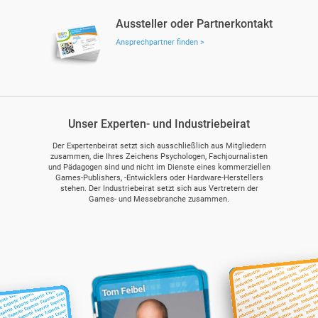
Aussteller oder Partnerkontakt
Ansprechpartner finden >
Unser Experten- und Industriebeirat
Der Expertenbeirat setzt sich ausschließlich aus Mitgliedern
zusammen, die Ihres Zeichens Psychologen, Fachjournalisten
und Pädagogen sind und nicht im Dienste eines kommerziellen
Games-Publishers, -Entwicklers oder Hardware-Herstellers
stehen. Der Industriebeirat setzt sich aus Vertretern der
Games- und Messebranche zusammen.
Hendrik Lesser
Steffi Waschk
Maik Heißer
Ute Metzler
Viola Tensil
Felix Falk
Tom Feibel
arkus Wiemker
Hilse