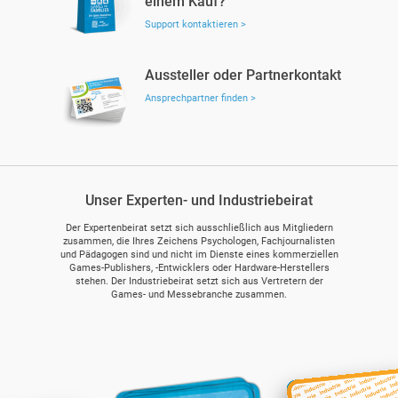
einem Kauf?
Support kontaktieren >
Aussteller oder Partnerkontakt
Ansprechpartner finden >
Unser Experten- und Industriebeirat
Der Expertenbeirat setzt sich ausschließlich aus Mitgliedern
zusammen, die Ihres Zeichens Psychologen, Fachjournalisten
und Pädagogen sind und nicht im Dienste eines kommerziellen
Games-Publishers, -Entwicklers oder Hardware-Herstellers
stehen. Der Industriebeirat setzt sich aus Vertretern der
Games- und Messebranche zusammen.
Hendrik Lesser
Steffi Waschk
Maik Heißer
Ute Metzler
Viola Tensil
Felix Falk