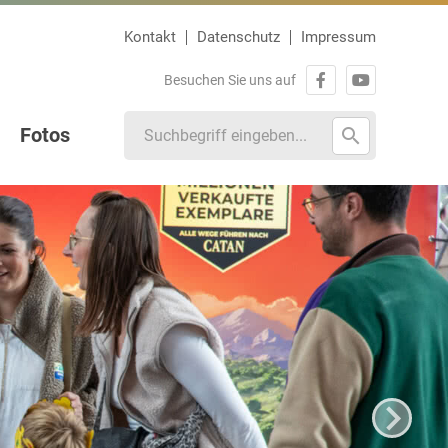
Kontakt
Datenschutz
Impressum
Besuchen Sie uns auf
Fotos
search
rmine
ungen
echen