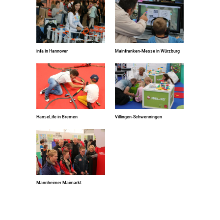
infa in Hannover
Mainfranken-Messe in Würzburg
HanseLife in Bremen
Villingen-Schwenningen
Mannheimer Maimarkt