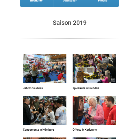
Besucher
Aussteller
Presse
Saison 2019
Jahresrückblick
spielraum in Dresden
Consumenta in Nürnberg
Offerta in Karlsruhe