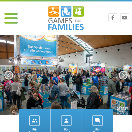
people
person
forum
Für
Für
Für