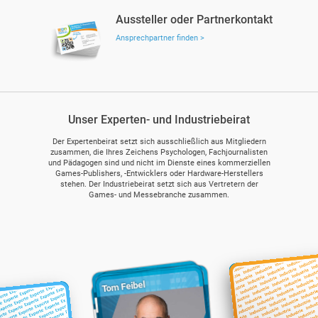
Aussteller oder Partnerkontakt
Ansprechpartner finden >
Unser Experten- und Industriebeirat
Der Expertenbeirat setzt sich ausschließlich aus Mitgliedern
zusammen, die Ihres Zeichens Psychologen, Fachjournalisten
und Pädagogen sind und nicht im Dienste eines kommerziellen
Games-Publishers, -Entwicklers oder Hardware-Herstellers
stehen. Der Industriebeirat setzt sich aus Vertretern der
Games- und Messebranche zusammen.
Hendrik Lesser
Steffi Waschk
Maik Heißer
Ute Metzler
Viola Tensil
Felix Falk
Tom Feibel
arkus Wiemker
Hilse