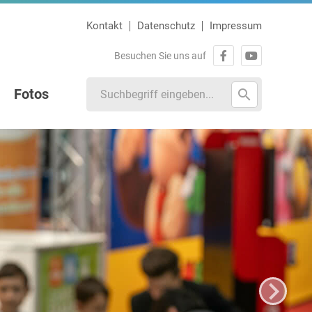
Kontakt
Datenschutz
Impressum
Besuchen Sie uns auf
Fotos
search
rmine
ungen
echen