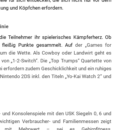
ele für sich entdecken, die sich nicht nur vor dem
gung und Köpfchen erfordern.
inie
ie Teilnehmer ihr spielerisches Kämpferherz. Ob
n fleißig Punkte gesammelt. Auf
der „Games for
 um die Wette. Als Cowboy oder Landwirt geht es
on „1-2-Switch“. Die „Top Trumps“ Quartette von
erfordern zudem Geschicklichkeit und ein ruhiges
 Nintendo 2DS inkl. den Titeln „Yo-Kai Watch 2“ und
- und Konsolenspiele mit den USK Siegeln 0, 6 und
 wichtigen Verbraucher- und Familienmessen zeigt
le mit Mehrwert – sei es Gehirnfitness,