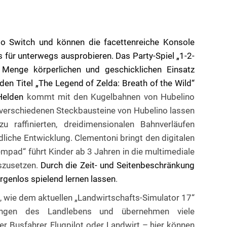
do Switch und können die facettenreiche Konsole
ür unterwegs ausprobieren. Das Party-Spiel „1-2-
e Menge körperlichen und geschicklichen Einsatz
den Titel „The Legend of Zelda: Breath of the Wild“
 Helden
kommt mit den Kugelbahnen von Hubelino
 verschiedenen Steckbausteine von Hubelino lassen
 raffinierten, dreidimensionalen Bahnverläufen
dliche Entwicklung. Clementoni bringt den digitalen
mpad“ führt Kinder ab 3 Jahren in die multimediale
szusetzen.
Durch die Zeit- und Seitenbeschränkung
rgenlos spielend lernen lassen
.
, wie dem aktuellen „Landwirtschafts-Simulator 17“
rungen des Landlebens und übernehmen viele
r Busfahrer, Flugpilot oder Landwirt – hier können