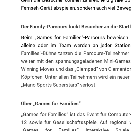
denn die Besucher können zahlreiche digitale Spi
Fernseh-Gerät abspielen, sondern auch viel Bewe
Der Family-Parcours lockt Besucher an die Startl
Beim „Games for Families“-Parcours
beweisen d
alleine oder im Team werden an jeder Statio
Families“-Bühne tanzen die Parcours-Teilnehmer
weiter mit den spannungsgeladenen Mini-Games v
Winning Moves und das „Clempad“ von Clementoni 
Köpfchen. Unter allen Teilnehmern wird ein neuer
„Mario Sports Superstars“ verlost.
Über „Games for Families“
„Games for Families“ ist das Event für Computer
12 sowie für Gesellschaftsspiele. Auf regional
„Games for Families“ interaktive Spie