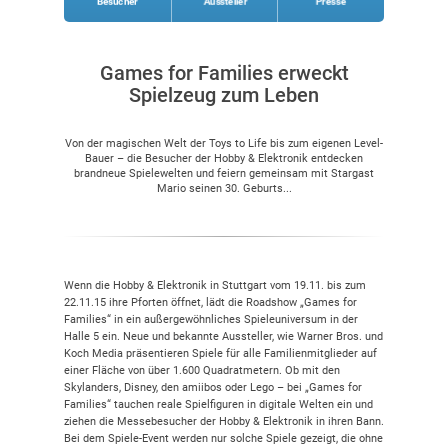
Besucher
Aussteller
Presse
Games for Families erweckt
Spielzeug zum Leben
Von der magischen Welt der Toys to Life bis zum eigenen Level-
Bauer – die Besucher der Hobby & Elektronik entdecken
brandneue Spielewelten und feiern gemeinsam mit Stargast
Mario seinen 30. Geburts...
Wenn die Hobby & Elektronik in Stuttgart vom 19.11. bis zum
22.11.15 ihre Pforten öffnet, lädt die Roadshow „Games for
Families“ in ein außergewöhnliches Spieleuniversum in der
Halle 5 ein. Neue und bekannte Aussteller, wie Warner Bros. und
Koch Media präsentieren Spiele für alle Familienmitglieder auf
einer Fläche von über 1.600 Quadratmetern. Ob mit den
Skylanders, Disney, den amiibos oder Lego – bei „Games for
Families“ tauchen reale Spielfiguren in digitale Welten ein und
ziehen die Messebesucher der Hobby & Elektronik in ihren Bann.
Bei dem Spiele-Event werden nur solche Spiele gezeigt, die ohne