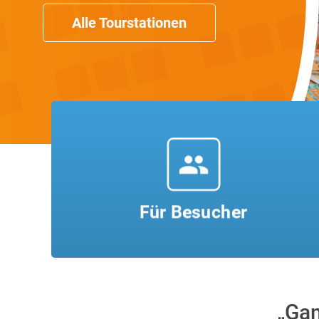
Alle Tourstationen
people
Für Besucher
„Gam