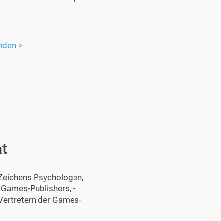
nden >
at
 Zeichens Psychologen,
 Games-Publishers, -
 Vertretern der Games-