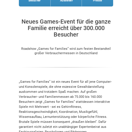
Besucher
Aussteller
Presse
Neues Games-Event für die ganze
Familie erreicht über 300.000
Besucher
Roadshow „Games for Families“ wird zum festen Bestandteil
großer Verbrauchermessen in Deutschland
„Games for Families“ ist ein neues Event für all jene Computer-
und Konsolenspiele, die ohne exzessive Gewaltdarstellung
auskommen und trotzdem Spaß machen. Auf großen
Verbraucher- und Familienmessen ab 75.000 bis 160.000
Besuchern zeigt „Games for Families“ stattdessen interaktive
Spiele mit Mehrwert - sei es Gehirnfitness,
Reaktionsgeschwindigkeit, Koordination, Musikgefühl,
Wissensaufbau, Lernunterstützung oder körperliche Fitness.
Brutale Spiele müssen konsequent „draußen bleiben“. Dafür
garantiert nicht zuletzt ein unabhängiger Expertenbeirat aus
Fachjournalisten, Psychologen und Pädagogen.